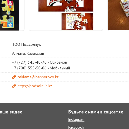
ТОО Подсолнух
Алматы, Казахстан
+7 (727) 345-40-70
Основной
+7 (700) 555-50-06
Мобильный
reklama@bannerovo.kz
https://podsolnuh.kz
аше видео
Будьте с нами в соцсетях
Instagram
Facebook