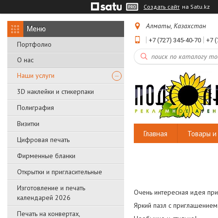
Создать сайт
на Satu.kz
Алматы, Казахстан
+7 (727) 345-40-70
+7 (
Портфолио
О нас
Наши услуги
3D наклейки и стикерпаки
Полиграфия
Визитки
Главная
Товары и 
Цифровая печать
Фирменные бланки
Открытки и пригласительные
Изготовление и печать
Очень интересная идея при
календарей 2026
Яркий пазл с приглашением 
Печать на конвертах,