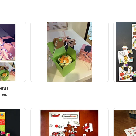
сегда
тей.