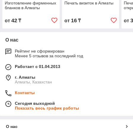
Изготовление фирменных
Печать визиток в Алматы
Печа
бланков в Алматы
откр
42
16
от
₸
от
₸
от
О нас
Рейтинг не сформирован
Менее 5 отзывов за последний год
Работает с 01.04.2013
г. Алматы
Алматы, Казахстан
Контакты
Сегодня выходной
Показать весь график работы
О нас