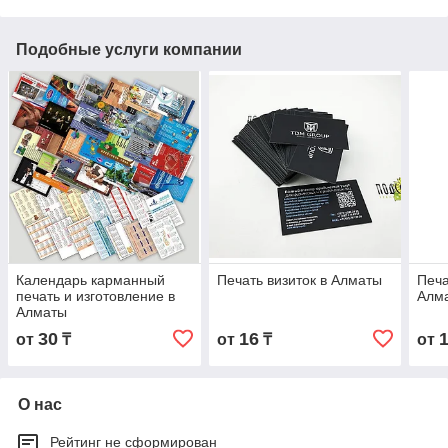
Подобные услуги компании
Календарь карманный
Печать визиток в Алматы
Печа
печать и изготовление в
Алма
Алматы
30
16
от
₸
от
₸
от
О нас
Рейтинг не сформирован