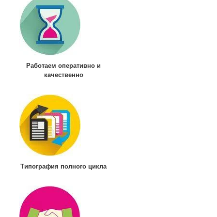
Работаем оперативно и
качественно
Типография полного цикла