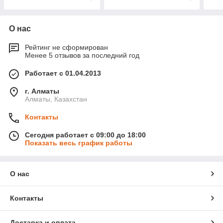
О нас
Рейтинг не сформирован
Менее 5 отзывов за последний год
Работает с 01.04.2013
г. Алматы
Алматы, Казахстан
Контакты
Сегодня работает с 09:00 до 18:00
Показать весь график работы
О нас
Контакты
Доставка и оплата