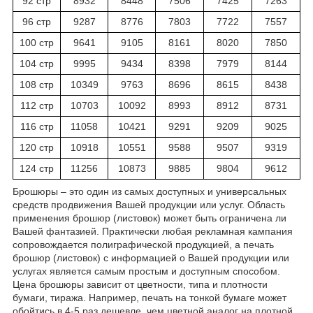
92 стр
8932
8448
7506
7425
7263
96 стр
9287
8776
7803
7722
7557
100 стр
9641
9105
8161
8020
7850
104 стр
9995
9434
8398
7979
8144
108 стр
10349
9763
8696
8615
8438
112 стр
10703
10092
8993
8912
8731
116 стр
11058
10421
9291
9209
9025
120 стр
10918
10551
9588
9507
9319
124 стр
11256
10873
9885
9804
9612
Брошюры – это один из самых доступных и универсальных
средств продвижения Вашей продукции или услуг. Область
применения брошюр (листовок) может быть ограничена ли
Вашей фантазией. Практически любая рекламная кампания
сопровождается полиграфической продукцией, а печать
брошюр (листовок) с информацией о Вашей продукции или
услугах является самым простым и доступным способом.
Цена брошюры зависит от цветности, типа и плотности
бумаги, тиража. Например, печать на тонкой бумаге может
обойтись в 4-5 раз дешевле, чем цветной аналог на плотной