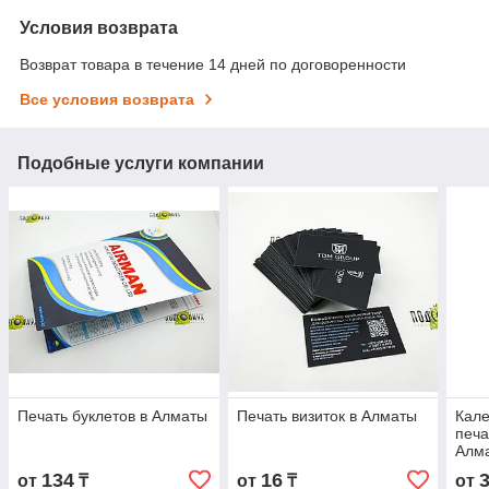
Условия возврата
Возврат товара в течение 14 дней по договоренности
Все условия возврата
Подобные услуги компании
Печать буклетов в Алматы
Печать визиток в Алматы
Кал
печа
Алм
134
16
от
₸
от
₸
от